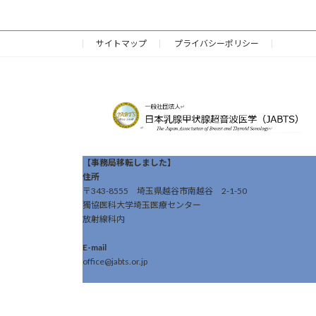
サイトマップ
プライバシーポリシー
【事務局移転しました】
住所
〒343-8555 埼玉県越谷市南越谷 2-1-50
獨協医科大学埼玉医療センター
放射線科内
E-mail
office@jabts.or.jp