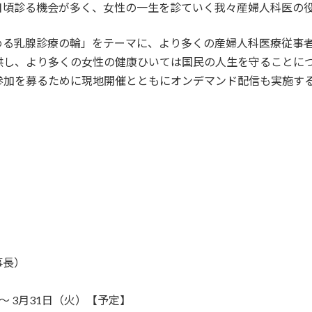
日頃診る機会が多く、女性の一生を診ていく我々産婦人科医の
める乳腺診療の輪」をテーマに、より多くの産婦人科医療従事
供し、より多くの女性の健康ひいては国民の人生を守ることに
参加を募るために現地開催とともにオンデマンド配信も実施す
長
事長）
～ 3月31日（火）【予定】