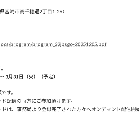
県宮崎市高千穂通2丁目1-26）
docs/program/program_32jbsgo-20251205.pdf
す。
）～ 3月31日（火）（予定）
額です。
ンド配信の両方にご参加頂けます。
ードは、事務局より登録完了された方々へオンデマンド配信開始迄