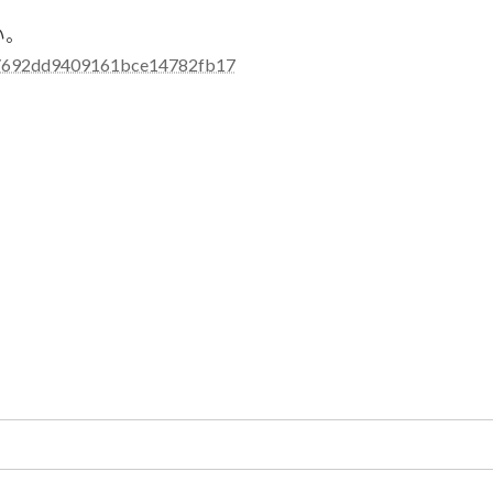
い。
ow/692dd9409161bce14782fb17