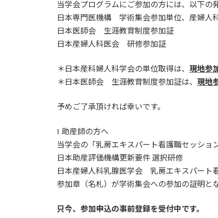
当学会プログラムにご参加の方には、以下の
日本専門医機構 学術集会参加単位、産婦人
日本医師会 生涯教育制度参加証
日本産婦人科医会 研修参加証
＊日本産科婦人科学会の単位取得は、
現地参
＊日本医師会 生涯教育制度参加証は、
現地
予めご了承頂ければ幸いです。
l 助産師の方へ
当学会の「乳房エキスパート看護職セッション」（
日本助産評価機構更新要件 選択研修
日本産婦人科乳腺医学会 乳房エキスパート
参加章（名札）が学術集会への参加の証明と
只今、参加申込の事前登録を受付中です。