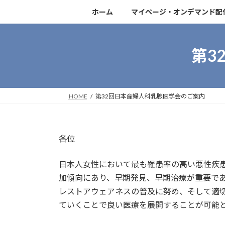
コ
ナ
ホーム
マイページ・オンデマンド配
ン
ビ
テ
ゲ
ン
ー
第3
ツ
シ
へ
ョ
ス
ン
キ
に
HOME
第32回日本産婦人科乳腺医学会のご案内
ッ
移
プ
動
各位
日本人女性において最も罹患率の高い悪性疾
加傾向にあり、早期発見、早期治療が重要で
レストアウェアネスの普及に努め、そして適
ていくことで良い医療を展開することが可能