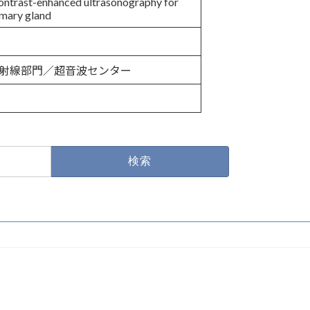
contrast-enhanced ultrasonography for
mmary gland
放射線部門／超音波センター