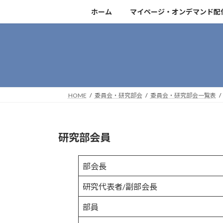
コ
ナ
ホーム
マイページ・オンデマンド配
ン
ビ
テ
ゲ
ン
ー
ツ
シ
へ
ョ
ス
ン
キ
に
HOME
委員会・研究部会
委員会・研究部会一覧表
ッ
移
プ
動
研究部会員
部会長
研究代表者/副部会長
部員