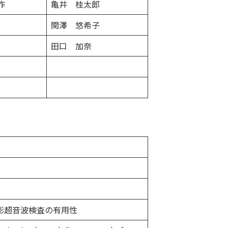
作
亀井 桂太郎
関澤 悠希子
田口 加奈
影超音波検査の有用性