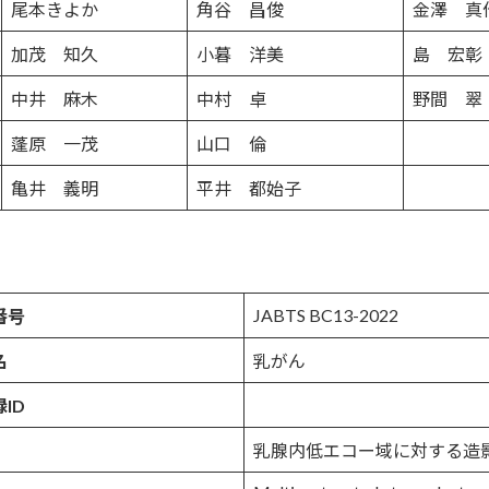
尾本きよか
角谷 昌俊
金澤 真
加茂 知久
小暮 洋美
島 宏彰
中井 麻木
中村 卓
野間 翠
蓬原 一茂
山口 倫
亀井 義明
平井 都始子
JABTS BC13-2022
番号
名
乳がん
ID
乳腺内低エコー域に対する造