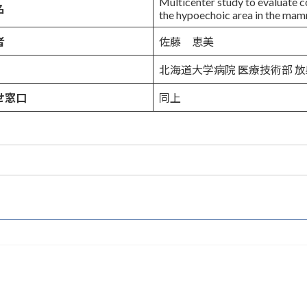
Multicenter study to evaluate 
名
the hypoechoic area in the ma
者
佐藤 恵美
北海道大学病院 医療技術部 
せ窓口
同上