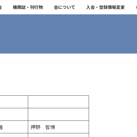
会
機関誌・刊行物
会について
入会・登録情報変更
隆
押野 智博