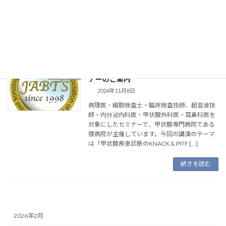
下穿刺診断専門医及び甲状腺超音波ガイド下穿
刺コーディネーターの資格認定の申請受付を
2024年11月15日より行います。暫定認定 […]
続きを読む
【関連学会】第16回神戸甲状腺診断セミ
関連学会
ナーのご案内
2024年11月8日
病理医・細胞検査士・臨床検査技師、超音波技
師・内分泌内科医・甲状腺外科医・耳鼻科医を
対象にしたセミナーで、甲状腺専門病院である
隈病院が主催しています。今回の講演のテーマ
は「甲状腺疾患診断のKNACK & PITF […]
続きを読む
2026年2月