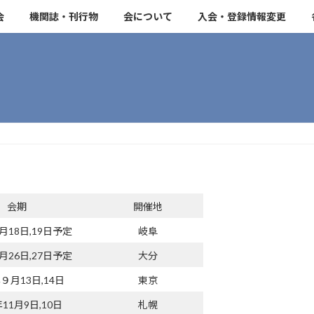
会
機関誌・刊行物
会について
入会・登録情報変更
会期
開催地
9月18日,19日予定
岐阜
9月26日,27日予定
大分
年９月13日,14日
東京
年11月9日,10日
札幌