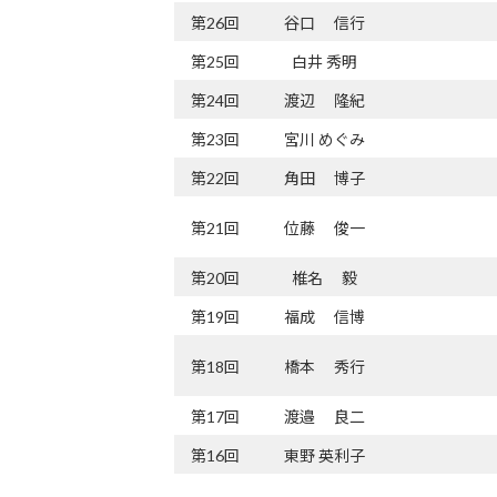
第26回
谷口 信行
第25回
白井 秀明
第24回
渡辺 隆紀
第23回
宮川 めぐみ
第22回
角田 博子
第21回
位藤 俊一
第20回
椎名 毅
第19回
福成 信博
第18回
橋本 秀行
第17回
渡邉 良二
第16回
東野 英利子