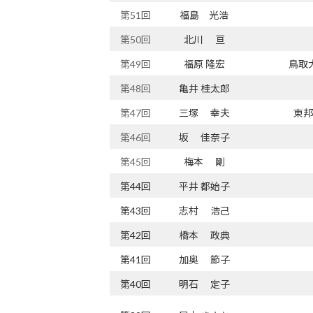
第51回
福島 光浩
第50回
北川 亘
第49回
福原 隆宏
鳥取
第48回
亀井 桂太郎
第47回
三塚 幸夫
東邦
第46回
坂 佳奈子
第45回
梅本 剛
第44回
平井 都始子
第43回
志村 浩己
第42回
橋本 政典
第41回
加奥 節子
第40回
明石 定子