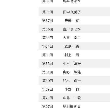
第39回
尾本 きよか
第38回
田中 久美子
第37回
矢形 寛
第36回
古川 まどか
第35回
大貫 幸二
第34回
森島 勇
第33回
村上 司
第32回
中村 清吾
第31回
奥野 敏隆
第30回
鈴木 眞一
第29回
小野 稔
第28回
中島 一毅
第27回
尾羽根 範員