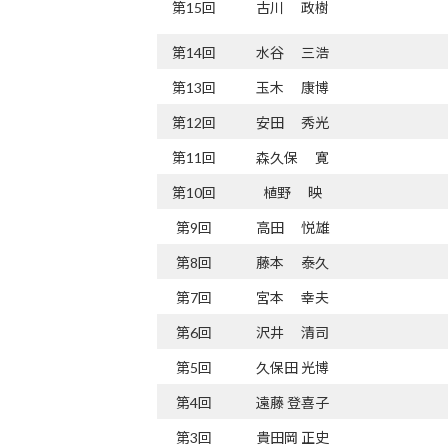
第15回
古川 政樹
第14回
水谷 三浩
第13回
玉木 康博
第12回
安田 秀光
第11回
森久保 寛
第10回
植野 映
第9回
高田 悦雄
第8回
藤本 泰久
第7回
宮本 幸夫
第6回
沢井 清司
第5回
久保田 光博
第4回
遠藤 登喜子
第3回
貴田岡 正史