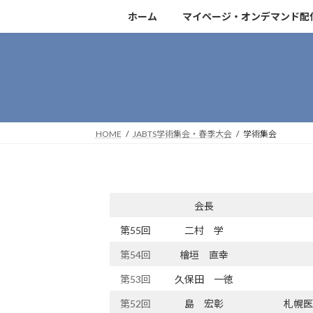
コ
ナ
ホーム
マイページ・オンデマンド配
ン
ビ
テ
ゲ
ン
ー
ツ
シ
へ
ョ
ス
ン
キ
に
HOME
JABTS学術集会・春季大会
学術集会
ッ
移
プ
動
会長
第55回
二村 学
第54回
檜垣 直幸
第53回
久保田 一徳
第52回
島 宏彰
札幌